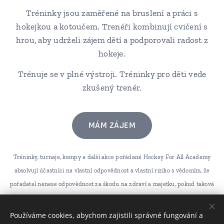
Tréninky jsou zaměřené na bruslení a práci s
hokejkou a kotoučem. Trenéři kombinují cvičení s
hrou, aby udrželi zájem dětí a podporovali radost z
hokeje.
Trénuje se v plné výstroji. Tréninky pro děti vede
zkušený trenér.
MÁM ZÁJEM
Tréninky, turnaje, kempy a další akce pořádané Hockey For All Academy
absolvují účastníci na vlastní odpovědnost a vlastní riziko s vědomím, že
pořadatel nenese odpovědnost za škodu na zdraví a majetku, pokud taková
škoda vznikne. Spolu s tím berou účastníci na vědomí, že nebudou vůči
pořadateli uplatňovat nároky na náhradu škody, pokud taková škoda
Používáme cookies, abychom zajistili správné fungování a