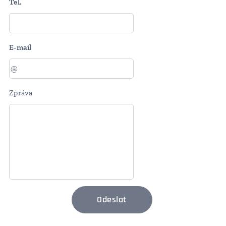
Tel.
E-mail
Zpráva
Odeslat